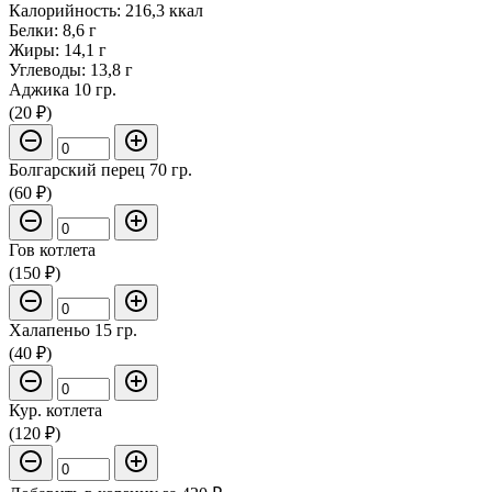
Калорийность: 216,3 ккал
Белки: 8,6 г
Жиры: 14,1 г
Углеводы: 13,8 г
Аджика 10 гр.
(20 ₽)
Болгарский перец 70 гр.
(60 ₽)
Гов котлета
(150 ₽)
Халапеньо 15 гр.
(40 ₽)
Кур. котлета
(120 ₽)