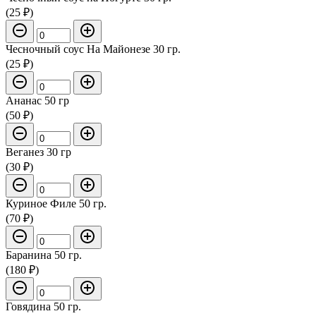
(25 ₽)
Чесночный соус На Майонезе 30 гр.
(25 ₽)
Ананас 50 гр
(50 ₽)
Веганез 30 гр
(30 ₽)
Куриное Филе 50 гр.
(70 ₽)
Баранина 50 гр.
(180 ₽)
Говядина 50 гр.